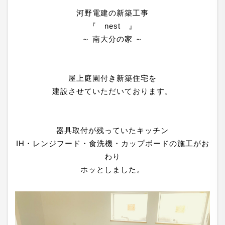
ご本人の照会
河野電建の新築工事
『 nest 』
お客さまがご本人の個人情報の照会・修正・削除など
～ 南大分の家 ～
をご希望される場合には、ご本人であることを確認の
上、対応させていただきます。
屋上庭園付き新築住宅を
建設させていただいております。
法令、規範の遵守と見直し
当社は、保有する個人情報に関して適用される日本の
器具取付が残っていたキッチン
法令、その他規範を遵守するとともに、本ポリシーの
IH・レンジフード・食洗機・カップボードの施工がお
内容を適宜見直し、その改善に努めます。
わり
ホッとしました。
お問い合せ