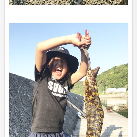
当社は、お客さまの個人情報を正確かつ最新の状態に
保ち、個人情報への不正アクセス・紛失・破損・改ざ
ん・漏洩などを防止するため、セキュリティシステム
の維持・管理体制の整備・社員教育の徹底等の必要な
措置を講じ、安全対策を実施し個人情報の厳重な管理
を行ないます。
個人情報の利用目的
お客さまからお預かりした個人情報は、当社からのご
連絡や業務のご案内やご質問に対する回答として、電
子メールや資料のご送付に利用いたします。
個人情報の第三者への開示・提供の禁
止