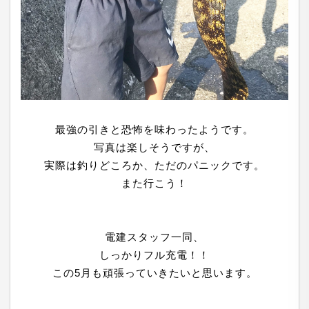
当社は、お客さまよりお預かりした個人情報を適切に
管理し、次のいずれかに該当する場合を除き、個人情
報を第三者に開示いたしません。
●
お客さまの同意がある場合
●
お客さまが希望されるサービスを行なうために当
社が業務を委託する業者に対して開示する場合
最強の引きと恐怖を味わったようです。
●
法令に基づき開示することが必要である場合
写真は楽しそうですが、
実際は釣りどころか、ただのパニックです。
また行こう！
個人情報の安全対策
当社は、個人情報の正確性及び安全性確保のために、
電建スタッフ一同、
セキュリティに万全の対策を講じています。
しっかりフル充電！！
この5月も頑張っていきたいと思います。