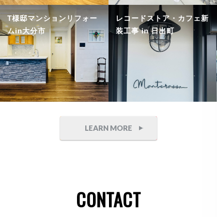
T様邸マンションリフォー
レコードストア・カフェ新
ムin大分市
装工事 in 日出町
LEARN MORE
CONTACT