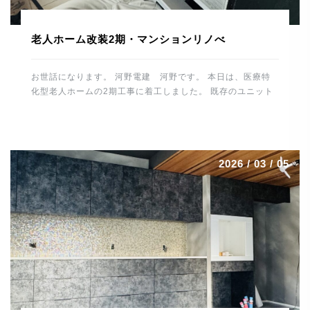
老人ホーム改装2期・マンションリノべ
お世話になります。 河野電建 河野です。 本日は、医療特
化型老人ホームの2期工事に着工しました。 既存のユニット
バスやトイレ、洗面スペースを解体して 休憩所や倉庫などに
改装していきます。 1時間ほど施設内の水・お湯を止めるた
め 入所者様、職員の皆様にご協力いただきました。 誠にあ
りがとうございました。 これから仕上げに向け、造作工事
2026 / 03 / 05
電気工事、給排水工事とスムーズに進めるよう 段取りしてい
きたいと思います。 場所は変わって、大分市内で進行中の
マンションリノベーションはいよいよ最終段階です。 毛足の
長いカーペットを施工。 カーペット工事は職人さんの数も少
なくなっており、 貴重な技術です。綺麗に仕上げていただき
ありがとうございました。 トーヨーキッチンも施工が終わり
一安心。 圧倒的な存在感です。 細心の注意を払っての作業
で最後まで緊張感がありました。 残すはメンテ […]