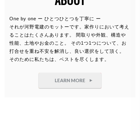
個人情報の利用目的
One by one ー ひとつひとつを丁寧に ー
それが河野電建のモットーです。家作りにおいて考え
お客さまからお預かりした個人情報は、当社からのご
ることはたくさんあります。 間取りや外観、構造や
連絡や業務のご案内やご質問に対する回答として、電
性能、土地やお金のこと。 その1つ1つについて、お
子メールや資料のご送付に利用いたします。
打合せを重ね不安を解消し、良い選択をして頂く。
そのために私たちは、ベストを尽くします。
個人情報の第三者への開示・提供の禁
止
LEARN MORE
当社は、お客さまよりお預かりした個人情報を適切に
管理し、次のいずれかに該当する場合を除き、個人情
報を第三者に開示いたしません。
●
お客さまの同意がある場合
●
お客さまが希望されるサービスを行なうために当
社が業務を委託する業者に対して開示する場合