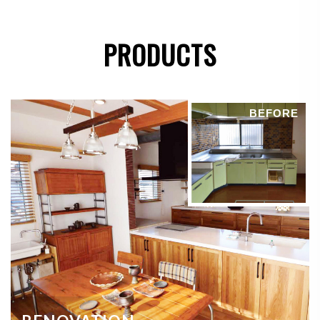
●
法令に基づき開示することが必要である場合
PRODUCTS
個人情報の安全対策
当社は、個人情報の正確性及び安全性確保のために、
BEFORE
セキュリティに万全の対策を講じています。
ご本人の照会
お客さまがご本人の個人情報の照会・修正・削除など
をご希望される場合には、ご本人であることを確認の
上、対応させていただきます。