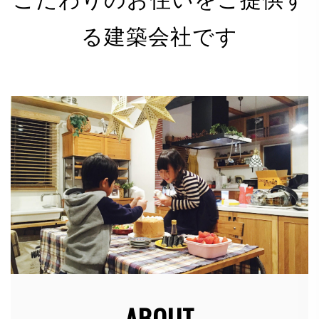
る建築会社です
有限会社 河野電建（以下「当社」）は、以下のとお
り個人情報保護方針を定め、個人情報保護の仕組みを
構築し、全従業員に個人情報保護の重要性の認識と取
組みを徹底させることにより、個人情報の保護を推進
致します。
個人情報の管理
当社は、お客さまの個人情報を正確かつ最新の状態に
保ち、個人情報への不正アクセス・紛失・破損・改ざ
ん・漏洩などを防止するため、セキュリティシステム
の維持・管理体制の整備・社員教育の徹底等の必要な
措置を講じ、安全対策を実施し個人情報の厳重な管理
を行ないます。
ABOUT