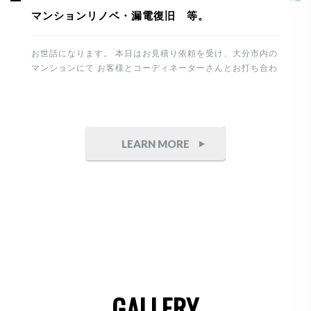
マンションリノベ・漏電復旧 等。
お世話になります。 本日はお見積り依頼を受け、大分市内の
マンションにて お客様とコーディネーターさんとお打ち合わ
せ。 その後、進行中のマンションリノベーションの現場に塗
装工事を確認に行きました。 下地は真っ白の塗装用クロスを
張り整えます。 今回はポーターズペイントを選択してますの
で職人さんも専属の方に依頼しております。 重厚感のある石
目とコンクリート調の仕上げ。 完成が楽しみです。 これか
LEARN MORE
ら制作家具付けを予定してます。 竣工までもう少し。丁寧に
頑張りたいと思います。 午後からは白蟻工事から7年経過
したお宅へ 床下点検にお伺いしました。 床下は異常無しで
したので安心です。 そしてこちらのテナントは防水・塗装工
事の御見積り依頼を頂きました。 誠にありがとうございま
す。 側面が大変狭いので頑張ります。 最後は電気の漏電に
より、停電した住まいと工場の修理です。 原因は建物から分
岐して […]
GALLERY