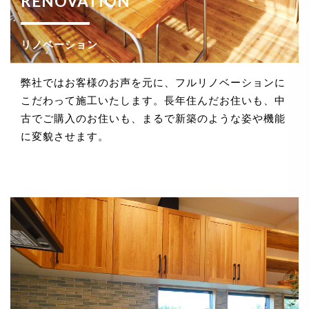
RENOVATION
法令、規範の遵守と見直し
リノベーション
当社は、保有する個人情報に関して適用される日本の
法令、その他規範を遵守するとともに、本ポリシーの
内容を適宜見直し、その改善に努めます。
弊社ではお客様のお声を元に、フルリノベーションに
こだわって施工いたします。長年住んだお住いも、中
古でご購入のお住いも、まるで新築のような姿や機能
に変貌させます。
お問い合せ
当社は、お客さまの個人情報を正確かつ最新の状態に
保ち、個人情報への不正アクセス・紛失・破損・改ざ
ん・漏洩などを防止するため、セキュリティシステム
の維持・管理体制の整備・社員教育の徹底等の必要な
措置を講じ、安全対策を実施し個人情報の厳重な管理
を行ないます。