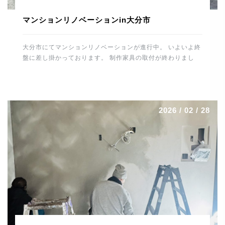
マンションリノベーションin大分市
大分市にてマンションリノベーションが進行中。 いよいよ終
盤に差し掛かっております。 制作家具の取付が終わりまし
た。 カップボード・テレビ壁面収納・各居室の収納・デス
ク・書庫・洗面廻り・玄関収納などなど。 間接照明なども施
工しましたので、無事に取付けが終わりホッとしました。 最
後の大物はキッチンの施工。 トーヨーキッチンを据えればあ
2026 / 02 / 28
とはメンテナンスとなります。 養生をはずすのが楽しみで
す。 最後まで丁寧に頑張りたいと思います。 では、明日も
ご安全に。 よろしくお願いします。 河野