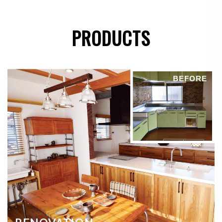
●
法令に基づき開示することが必要である場合
PRODUCTS
個人情報の安全対策
当社は、個人情報の正確性及び安全性確保のために、
BEFORE
セキュリティに万全の対策を講じています。
ご本人の照会
お客さまがご本人の個人情報の照会・修正・削除など
をご希望される場合には、ご本人であることを確認の
上、対応させていただきます。