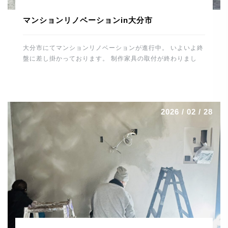
マンションリノベーションin大分市
大分市にてマンションリノベーションが進行中。 いよいよ終
盤に差し掛かっております。 制作家具の取付が終わりまし
た。 カップボード・テレビ壁面収納・各居室の収納・デス
ク・書庫・洗面廻り・玄関収納などなど。 間接照明なども施
工しましたので、無事に取付けが終わりホッとしました。 最
後の大物はキッチンの施工。 トーヨーキッチンを据えればあ
2026 / 02 / 28
とはメンテナンスとなります。 養生をはずすのが楽しみで
す。 最後まで丁寧に頑張りたいと思います。 では、明日も
ご安全に。 よろしくお願いします。 河野