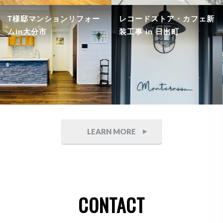
T様邸マンションリフォー
レコードストア・カフェ新
ムin大分市
装工事 in 日出町
LEARN MORE
CONTACT