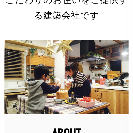
る建築会社です
有限会社 河野電建（以下「当社」）は、以下のとお
り個人情報保護方針を定め、個人情報保護の仕組みを
構築し、全従業員に個人情報保護の重要性の認識と取
組みを徹底させることにより、個人情報の保護を推進
致します。
個人情報の管理
当社は、お客さまの個人情報を正確かつ最新の状態に
保ち、個人情報への不正アクセス・紛失・破損・改ざ
ん・漏洩などを防止するため、セキュリティシステム
の維持・管理体制の整備・社員教育の徹底等の必要な
措置を講じ、安全対策を実施し個人情報の厳重な管理
を行ないます。
ABOUT