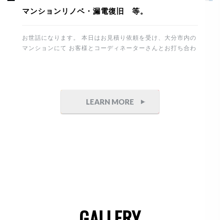
マンションリノベ・漏電復旧 等。
お世話になります。 本日はお見積り依頼を受け、大分市内の
マンションにて お客様とコーディネーターさんとお打ち合わ
せ。 その後、進行中のマンションリノベーションの現場に塗
装工事を確認に行きました。 下地は真っ白の塗装用クロスを
張り整えます。 今回はポーターズペイントを選択してますの
で職人さんも専属の方に依頼しております。 重厚感のある石
目とコンクリート調の仕上げ。 完成が楽しみです。 これか
LEARN MORE
ら制作家具付けを予定してます。 竣工までもう少し。丁寧に
頑張りたいと思います。 午後からは白蟻工事から7年経過
したお宅へ 床下点検にお伺いしました。 床下は異常無しで
したので安心です。 そしてこちらのテナントは防水・塗装工
事の御見積り依頼を頂きました。 誠にありがとうございま
す。 側面が大変狭いので頑張ります。 最後は電気の漏電に
より、停電した住まいと工場の修理です。 原因は建物から分
岐して […]
GALLERY