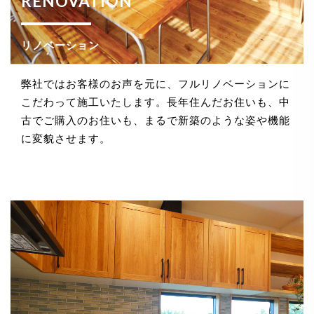
RENOVATION
法令、規範の遵守と見直し
リノベーション
当社は、保有する個人情報に関して適用される日本の
法令、その他規範を遵守するとともに、本ポリシーの
内容を適宜見直し、その改善に努めます。
弊社ではお客様のお声を元に、フルリノベーションに
こだわって施工いたします。長年住んだお住いも、中
古でご購入のお住いも、まるで新築のような姿や機能
に変貌させます。
お問い合せ
当社は、お客さまの個人情報を正確かつ最新の状態に
保ち、個人情報への不正アクセス・紛失・破損・改ざ
ん・漏洩などを防止するため、セキュリティシステム
の維持・管理体制の整備・社員教育の徹底等の必要な
措置を講じ、安全対策を実施し個人情報の厳重な管理
を行ないます。