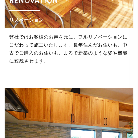
RENOVATION
法令、規範の遵守と見直し
リノベーション
当社は、保有する個人情報に関して適用される日本の
法令、その他規範を遵守するとともに、本ポリシーの
内容を適宜見直し、その改善に努めます。
弊社ではお客様のお声を元に、フルリノベーションに
こだわって施工いたします。長年住んだお住いも、中
古でご購入のお住いも、まるで新築のような姿や機能
に変貌させます。
お問い合せ
当社は、お客さまの個人情報を正確かつ最新の状態に
保ち、個人情報への不正アクセス・紛失・破損・改ざ
ん・漏洩などを防止するため、セキュリティシステム
の維持・管理体制の整備・社員教育の徹底等の必要な
措置を講じ、安全対策を実施し個人情報の厳重な管理
を行ないます。