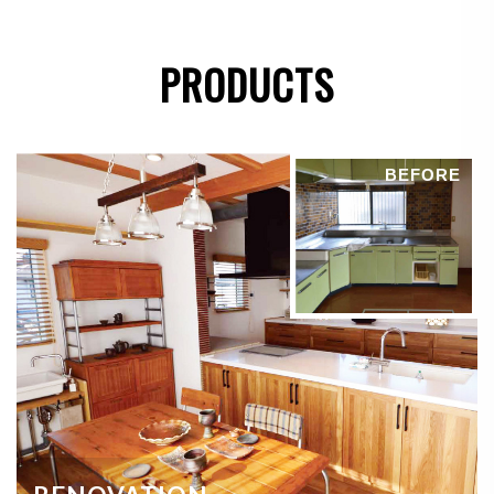
●
法令に基づき開示することが必要である場合
PRODUCTS
個人情報の安全対策
当社は、個人情報の正確性及び安全性確保のために、
BEFORE
セキュリティに万全の対策を講じています。
ご本人の照会
お客さまがご本人の個人情報の照会・修正・削除など
をご希望される場合には、ご本人であることを確認の
上、対応させていただきます。