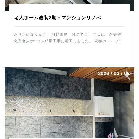
老人ホーム改装2期・マンションリノべ
お世話になります。 河野電建 河野です。 本日は、医療特
化型老人ホームの2期工事に着工しました。 既存のユニット
バスやトイレ、洗面スペースを解体して 休憩所や倉庫などに
改装していきます。 1時間ほど施設内の水・お湯を止めるた
め 入所者様、職員の皆様にご協力いただきました。 誠にあ
りがとうございました。 これから仕上げに向け、造作工事
2026 / 03 / 05
電気工事、給排水工事とスムーズに進めるよう 段取りしてい
きたいと思います。 場所は変わって、大分市内で進行中の
マンションリノベーションはいよいよ最終段階です。 毛足の
長いカーペットを施工。 カーペット工事は職人さんの数も少
なくなっており、 貴重な技術です。綺麗に仕上げていただき
ありがとうございました。 トーヨーキッチンも施工が終わり
一安心。 圧倒的な存在感です。 細心の注意を払っての作業
で最後まで緊張感がありました。 残すはメンテ […]