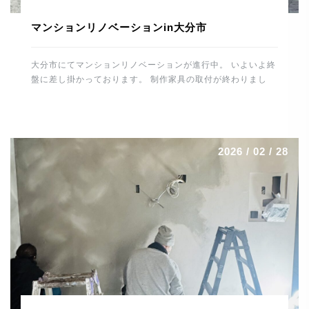
マンションリノベーションin大分市
大分市にてマンションリノベーションが進行中。 いよいよ終
盤に差し掛かっております。 制作家具の取付が終わりまし
た。 カップボード・テレビ壁面収納・各居室の収納・デス
ク・書庫・洗面廻り・玄関収納などなど。 間接照明なども施
工しましたので、無事に取付けが終わりホッとしました。 最
後の大物はキッチンの施工。 トーヨーキッチンを据えればあ
2026 / 02 / 28
とはメンテナンスとなります。 養生をはずすのが楽しみで
す。 最後まで丁寧に頑張りたいと思います。 では、明日も
ご安全に。 よろしくお願いします。 河野