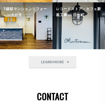
T様邸マンションリフォー
レコードストア・カフェ新
ムin大分市
装工事 in 日出町
LEARN MORE
CONTACT