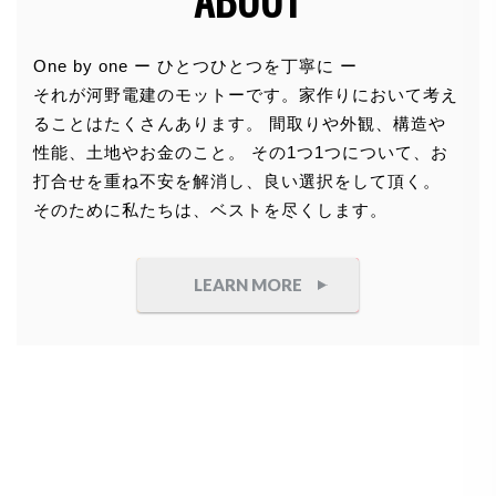
個人情報の利用目的
One by one ー ひとつひとつを丁寧に ー
それが河野電建のモットーです。家作りにおいて考え
お客さまからお預かりした個人情報は、当社からのご
ることはたくさんあります。 間取りや外観、構造や
連絡や業務のご案内やご質問に対する回答として、電
性能、土地やお金のこと。 その1つ1つについて、お
子メールや資料のご送付に利用いたします。
打合せを重ね不安を解消し、良い選択をして頂く。
そのために私たちは、ベストを尽くします。
個人情報の第三者への開示・提供の禁
止
LEARN MORE
当社は、お客さまよりお預かりした個人情報を適切に
管理し、次のいずれかに該当する場合を除き、個人情
報を第三者に開示いたしません。
●
お客さまの同意がある場合
●
お客さまが希望されるサービスを行なうために当
社が業務を委託する業者に対して開示する場合