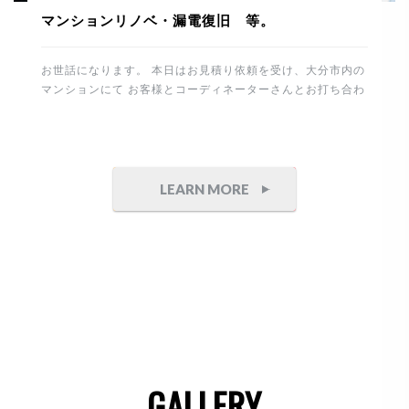
マンションリノベ・漏電復旧 等。
お世話になります。 本日はお見積り依頼を受け、大分市内の
マンションにて お客様とコーディネーターさんとお打ち合わ
せ。 その後、進行中のマンションリノベーションの現場に塗
装工事を確認に行きました。 下地は真っ白の塗装用クロスを
張り整えます。 今回はポーターズペイントを選択してますの
で職人さんも専属の方に依頼しております。 重厚感のある石
目とコンクリート調の仕上げ。 完成が楽しみです。 これか
LEARN MORE
ら制作家具付けを予定してます。 竣工までもう少し。丁寧に
頑張りたいと思います。 午後からは白蟻工事から7年経過
したお宅へ 床下点検にお伺いしました。 床下は異常無しで
したので安心です。 そしてこちらのテナントは防水・塗装工
事の御見積り依頼を頂きました。 誠にありがとうございま
す。 側面が大変狭いので頑張ります。 最後は電気の漏電に
より、停電した住まいと工場の修理です。 原因は建物から分
岐して […]
GALLERY