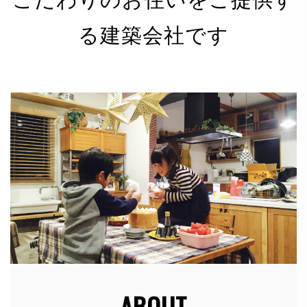
る建築会社です
有限会社 河野電建（以下「当社」）は、以下のとお
り個人情報保護方針を定め、個人情報保護の仕組みを
構築し、全従業員に個人情報保護の重要性の認識と取
組みを徹底させることにより、個人情報の保護を推進
致します。
個人情報の管理
当社は、お客さまの個人情報を正確かつ最新の状態に
保ち、個人情報への不正アクセス・紛失・破損・改ざ
ん・漏洩などを防止するため、セキュリティシステム
の維持・管理体制の整備・社員教育の徹底等の必要な
措置を講じ、安全対策を実施し個人情報の厳重な管理
を行ないます。
ABOUT