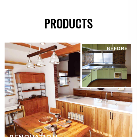
●
法令に基づき開示することが必要である場合
PRODUCTS
個人情報の安全対策
当社は、個人情報の正確性及び安全性確保のために、
BEFORE
セキュリティに万全の対策を講じています。
ご本人の照会
お客さまがご本人の個人情報の照会・修正・削除など
をご希望される場合には、ご本人であることを確認の
上、対応させていただきます。