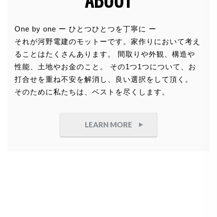
個人情報の利用目的
One by one ー ひとつひとつを丁寧に ー
それが河野電建のモットーです。家作りにおいて考え
お客さまからお預かりした個人情報は、当社からのご
ることはたくさんあります。 間取りや外観、構造や
連絡や業務のご案内やご質問に対する回答として、電
性能、土地やお金のこと。 その1つ1つについて、お
子メールや資料のご送付に利用いたします。
打合せを重ね不安を解消し、良い選択をして頂く。
そのために私たちは、ベストを尽くします。
個人情報の第三者への開示・提供の禁
止
LEARN MORE
当社は、お客さまよりお預かりした個人情報を適切に
管理し、次のいずれかに該当する場合を除き、個人情
報を第三者に開示いたしません。
●
お客さまの同意がある場合
●
お客さまが希望されるサービスを行なうために当
社が業務を委託する業者に対して開示する場合