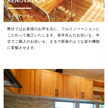
RENOVATION
法令、規範の遵守と見直し
リノベーション
当社は、保有する個人情報に関して適用される日本の
法令、その他規範を遵守するとともに、本ポリシーの
内容を適宜見直し、その改善に努めます。
弊社ではお客様のお声を元に、フルリノベーションに
こだわって施工いたします。長年住んだお住いも、中
古でご購入のお住いも、まるで新築のような姿や機能
に変貌させます。
お問い合せ
当社は、お客さまの個人情報を正確かつ最新の状態に
保ち、個人情報への不正アクセス・紛失・破損・改ざ
ん・漏洩などを防止するため、セキュリティシステム
の維持・管理体制の整備・社員教育の徹底等の必要な
措置を講じ、安全対策を実施し個人情報の厳重な管理
を行ないます。