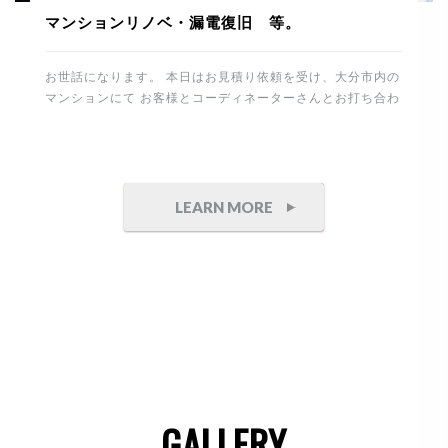
マンションリノベ・漏電復旧 等。
お世話になります。 本日はお見積り依頼を受け、大分市内の
マンションにて お客様とコーディネーターさんとお打ち合わ
せ。 その後、進行中のマンションリノベーションの現場に塗
装工事を確認に行きました。 下地は真っ白の塗装用クロスを
張り整えます。 今回はポーターズペイントを選択してますの
で職人さんも専属の方に依頼しております。 重厚感のある石
目とコンクリート調の仕上げ。 完成が楽しみです。 これか
LEARN MORE
ら制作家具付けを予定してます。 竣工までもう少し。丁寧に
頑張りたいと思います。 午後からは白蟻工事から7年経過
したお宅へ 床下点検にお伺いしました。 床下は異常無しで
したので安心です。 そしてこちらのテナントは防水・塗装工
事の御見積り依頼を頂きました。 誠にありがとうございま
す。 側面が大変狭いので頑張ります。 最後は電気の漏電に
より、停電した住まいと工場の修理です。 原因は建物から分
岐して […]
GALLERY