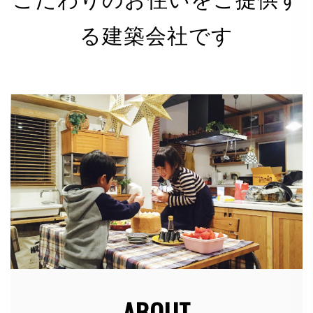
る建築会社です
有限会社 河野電建（以下「当社」）は、以下のとお
り個人情報保護方針を定め、個人情報保護の仕組みを
構築し、全従業員に個人情報保護の重要性の認識と取
組みを徹底させることにより、個人情報の保護を推進
致します。
個人情報の管理
当社は、お客さまの個人情報を正確かつ最新の状態に
保ち、個人情報への不正アクセス・紛失・破損・改ざ
ん・漏洩などを防止するため、セキュリティシステム
の維持・管理体制の整備・社員教育の徹底等の必要な
措置を講じ、安全対策を実施し個人情報の厳重な管理
を行ないます。
ABOUT