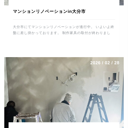
マンションリノベーションin大分市
大分市にてマンションリノベーションが進行中。 いよいよ終
盤に差し掛かっております。 制作家具の取付が終わりまし
た。 カップボード・テレビ壁面収納・各居室の収納・デス
ク・書庫・洗面廻り・玄関収納などなど。 間接照明なども施
工しましたので、無事に取付けが終わりホッとしました。 最
後の大物はキッチンの施工。 トーヨーキッチンを据えればあ
2026 / 02 / 28
とはメンテナンスとなります。 養生をはずすのが楽しみで
す。 最後まで丁寧に頑張りたいと思います。 では、明日も
ご安全に。 よろしくお願いします。 河野