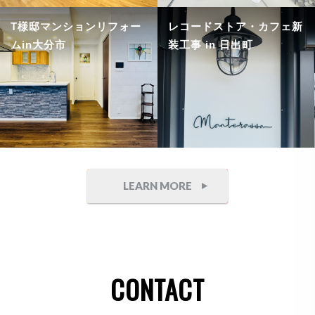
T様邸マンションリフォー
レコードストア・カフェ新
ムin大分市
装工事 in 日出町
LEARN MORE
CONTACT