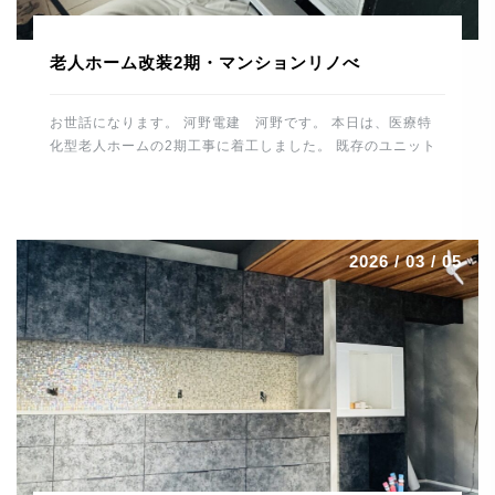
老人ホーム改装2期・マンションリノべ
お世話になります。 河野電建 河野です。 本日は、医療特
化型老人ホームの2期工事に着工しました。 既存のユニット
バスやトイレ、洗面スペースを解体して 休憩所や倉庫などに
改装していきます。 1時間ほど施設内の水・お湯を止めるた
め 入所者様、職員の皆様にご協力いただきました。 誠にあ
りがとうございました。 これから仕上げに向け、造作工事
2026 / 03 / 05
電気工事、給排水工事とスムーズに進めるよう 段取りしてい
きたいと思います。 場所は変わって、大分市内で進行中の
マンションリノベーションはいよいよ最終段階です。 毛足の
長いカーペットを施工。 カーペット工事は職人さんの数も少
なくなっており、 貴重な技術です。綺麗に仕上げていただき
ありがとうございました。 トーヨーキッチンも施工が終わり
一安心。 圧倒的な存在感です。 細心の注意を払っての作業
で最後まで緊張感がありました。 残すはメンテ […]