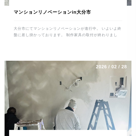
マンションリノベーションin大分市
大分市にてマンションリノベーションが進行中。 いよいよ終
盤に差し掛かっております。 制作家具の取付が終わりまし
た。 カップボード・テレビ壁面収納・各居室の収納・デス
ク・書庫・洗面廻り・玄関収納などなど。 間接照明なども施
工しましたので、無事に取付けが終わりホッとしました。 最
後の大物はキッチンの施工。 トーヨーキッチンを据えればあ
2026 / 02 / 28
とはメンテナンスとなります。 養生をはずすのが楽しみで
す。 最後まで丁寧に頑張りたいと思います。 では、明日も
ご安全に。 よろしくお願いします。 河野