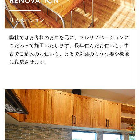
RENOVATION
法令、規範の遵守と見直し
リノベーション
当社は、保有する個人情報に関して適用される日本の
法令、その他規範を遵守するとともに、本ポリシーの
内容を適宜見直し、その改善に努めます。
弊社ではお客様のお声を元に、フルリノベーションに
こだわって施工いたします。長年住んだお住いも、中
古でご購入のお住いも、まるで新築のような姿や機能
に変貌させます。
お問い合せ
当社は、お客さまの個人情報を正確かつ最新の状態に
保ち、個人情報への不正アクセス・紛失・破損・改ざ
ん・漏洩などを防止するため、セキュリティシステム
の維持・管理体制の整備・社員教育の徹底等の必要な
措置を講じ、安全対策を実施し個人情報の厳重な管理
を行ないます。