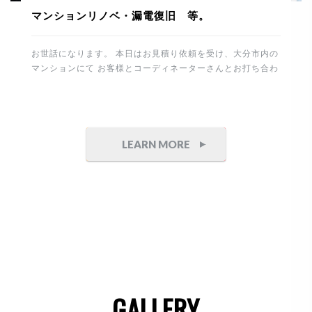
マンションリノベ・漏電復旧 等。
お世話になります。 本日はお見積り依頼を受け、大分市内の
マンションにて お客様とコーディネーターさんとお打ち合わ
せ。 その後、進行中のマンションリノベーションの現場に塗
装工事を確認に行きました。 下地は真っ白の塗装用クロスを
張り整えます。 今回はポーターズペイントを選択してますの
で職人さんも専属の方に依頼しております。 重厚感のある石
目とコンクリート調の仕上げ。 完成が楽しみです。 これか
LEARN MORE
ら制作家具付けを予定してます。 竣工までもう少し。丁寧に
頑張りたいと思います。 午後からは白蟻工事から7年経過
したお宅へ 床下点検にお伺いしました。 床下は異常無しで
したので安心です。 そしてこちらのテナントは防水・塗装工
事の御見積り依頼を頂きました。 誠にありがとうございま
す。 側面が大変狭いので頑張ります。 最後は電気の漏電に
より、停電した住まいと工場の修理です。 原因は建物から分
岐して […]
GALLERY