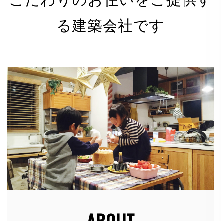
る建築会社です
有限会社 河野電建（以下「当社」）は、以下のとお
り個人情報保護方針を定め、個人情報保護の仕組みを
構築し、全従業員に個人情報保護の重要性の認識と取
組みを徹底させることにより、個人情報の保護を推進
致します。
個人情報の管理
当社は、お客さまの個人情報を正確かつ最新の状態に
保ち、個人情報への不正アクセス・紛失・破損・改ざ
ん・漏洩などを防止するため、セキュリティシステム
の維持・管理体制の整備・社員教育の徹底等の必要な
措置を講じ、安全対策を実施し個人情報の厳重な管理
を行ないます。
ABOUT