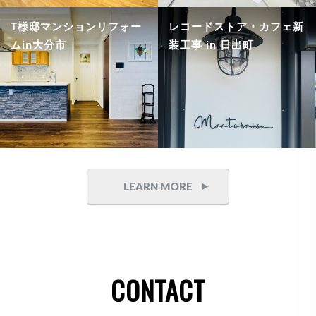
T様邸マンションリフォー
レコードストア・カフェ新
ムin大分市
装工事 in 日出町
LEARN MORE
CONTACT