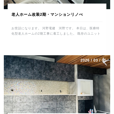
老人ホーム改装2期・マンションリノべ
お世話になります。 河野電建 河野です。 本日は、医療特
化型老人ホームの2期工事に着工しました。 既存のユニット
バスやトイレ、洗面スペースを解体して 休憩所や倉庫などに
改装していきます。 1時間ほど施設内の水・お湯を止めるた
め 入所者様、職員の皆様にご協力いただきました。 誠にあ
りがとうございました。 これから仕上げに向け、造作工事
2026 / 03 / 05
電気工事、給排水工事とスムーズに進めるよう 段取りしてい
きたいと思います。 場所は変わって、大分市内で進行中の
マンションリノベーションはいよいよ最終段階です。 毛足の
長いカーペットを施工。 カーペット工事は職人さんの数も少
なくなっており、 貴重な技術です。綺麗に仕上げていただき
ありがとうございました。 トーヨーキッチンも施工が終わり
一安心。 圧倒的な存在感です。 細心の注意を払っての作業
で最後まで緊張感がありました。 残すはメンテ […]