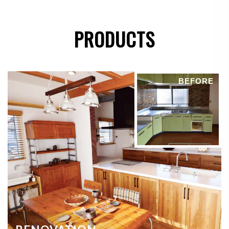
●
法令に基づき開示することが必要である場合
PRODUCTS
個人情報の安全対策
当社は、個人情報の正確性及び安全性確保のために、
BEFORE
セキュリティに万全の対策を講じています。
ご本人の照会
お客さまがご本人の個人情報の照会・修正・削除など
をご希望される場合には、ご本人であることを確認の
上、対応させていただきます。