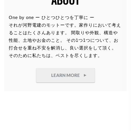
個人情報の利用目的
One by one ー ひとつひとつを丁寧に ー
それが河野電建のモットーです。家作りにおいて考え
お客さまからお預かりした個人情報は、当社からのご
ることはたくさんあります。 間取りや外観、構造や
連絡や業務のご案内やご質問に対する回答として、電
性能、土地やお金のこと。 その1つ1つについて、お
子メールや資料のご送付に利用いたします。
打合せを重ね不安を解消し、良い選択をして頂く。
そのために私たちは、ベストを尽くします。
個人情報の第三者への開示・提供の禁
止
LEARN MORE
当社は、お客さまよりお預かりした個人情報を適切に
管理し、次のいずれかに該当する場合を除き、個人情
報を第三者に開示いたしません。
●
お客さまの同意がある場合
●
お客さまが希望されるサービスを行なうために当
社が業務を委託する業者に対して開示する場合