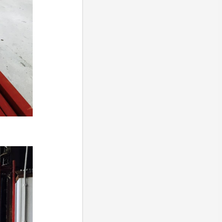
へ
キ
な
案
た