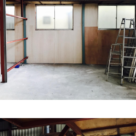
ご本人の照会
お客さまがご本人の個人情報の照会・修正・削除などをご希望される
合には、ご本人であることを確認の上、対応させていただきます。
法令、規範の遵守と見直し
当社は、保有する個人情報に関して適用される日本の法令、その他規
を遵守するとともに、本ポリシーの内容を適宜見直し、その改善に努
ます。
お問い合せ
当社は、お客さまの個人情報を正確かつ最新の状態に保ち、個人情報