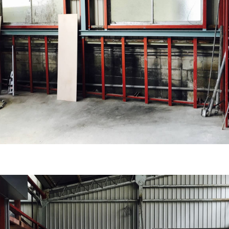
個人情報の第三者への開示・提供の禁止
当社は、お客さまよりお預かりした個人情報を適切に管理し、次のい
れかに該当する場合を除き、個人情報を第三者に開示いたしません。
お客さまの同意がある場合
お客さまが希望されるサービスを行なうために当社が業務を委託す
業者に対して開示する場合
法令に基づき開示することが必要である場合
個人情報の安全対策
当社は、個人情報の正確性及び安全性確保のために、セキュリティに
全の対策を講じています。