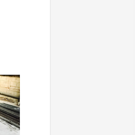
針
重
致