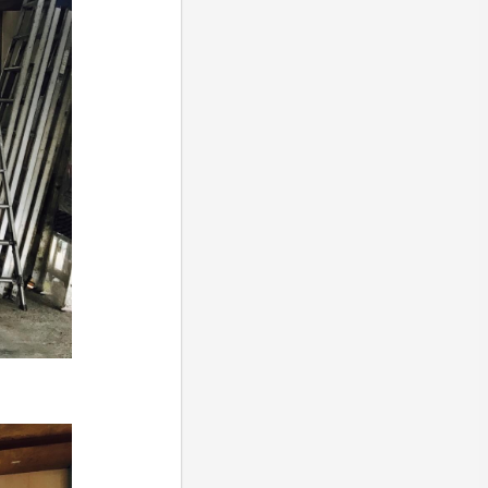
場
範
め
へ