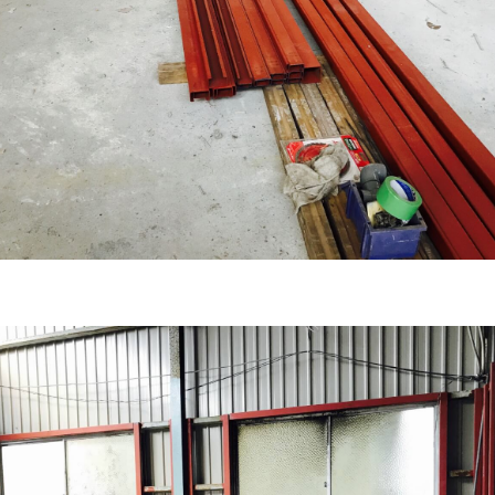
個人情報の管理
当社は、お客さまの個人情報を正確かつ最新の状態に保ち、個人情報
の不正アクセス・紛失・破損・改ざん・漏洩などを防止するため、セ
ュリティシステムの維持・管理体制の整備・社員教育の徹底等の必要
措置を講じ、安全対策を実施し個人情報の厳重な管理を行ないます。
個人情報の利用目的
お客さまからお預かりした個人情報は、当社からのご連絡や業務のご
内やご質問に対する回答として、電子メールや資料のご送付に利用い
します。