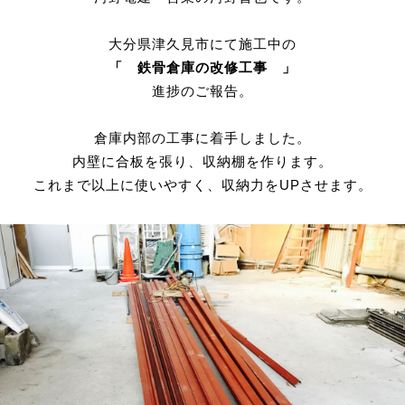
大分県津久見市にて施工中の
「 鉄骨倉庫の改修工事 」
進捗のご報告。
倉庫内部の工事に着手しました。
内壁に合板を張り、収納棚を作ります。
これまで以上に使いやすく、収納力をUPさせます。
PRIVACY POLICY
有限会社 河野電建（以下「当社」）は、以下のとおり個人情報保護方
を定め、個人情報保護の仕組みを構築し、全従業員に個人情報保護の
要性の認識と取組みを徹底させることにより、個人情報の保護を推進
します。