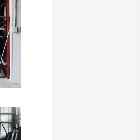
ず
る
万