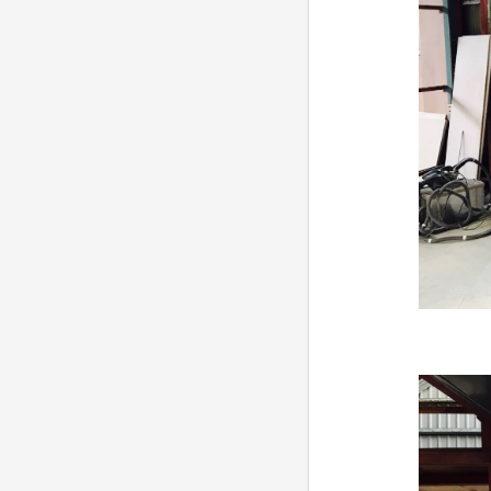
●
●
●