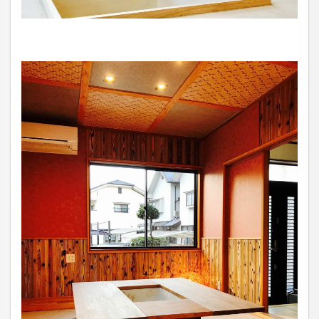
法令、その他規範を遵守するとともに、本ポリシーの
内容を適宜見直し、その改善に努めます。
お問い合せ
当社は、お客さまの個人情報を正確かつ最新の状態に
保ち、個人情報への不正アクセス・紛失・破損・改ざ
ん・漏洩などを防止するため、セキュリティシステム
の維持・管理体制の整備・社員教育の徹底等の必要な
措置を講じ、安全対策を実施し個人情報の厳重な管理
を行ないます。