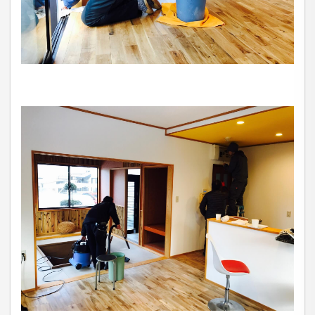
構築し、全従業員に個人情報保護の重要性の認識と取
組みを徹底させることにより、個人情報の保護を推進
致します。
個人情報の管理
当社は、お客さまの個人情報を正確かつ最新の状態に
保ち、個人情報への不正アクセス・紛失・破損・改ざ
ん・漏洩などを防止するため、セキュリティシステム
の維持・管理体制の整備・社員教育の徹底等の必要な
措置を講じ、安全対策を実施し個人情報の厳重な管理
を行ないます。
個人情報の利用目的