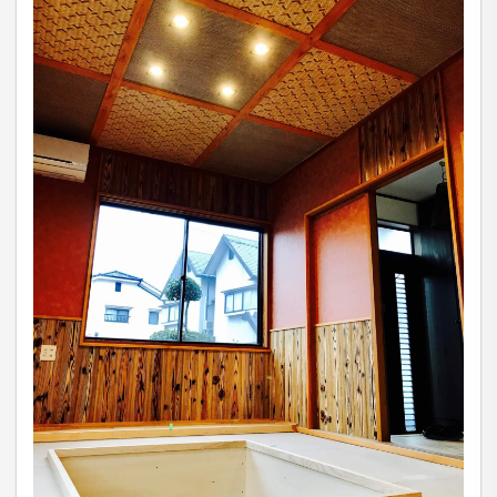
個人情報の安全対策
当社は、個人情報の正確性及び安全性確保のために、
セキュリティに万全の対策を講じています。
ご本人の照会
お客さまがご本人の個人情報の照会・修正・削除など
をご希望される場合には、ご本人であることを確認の
上、対応させていただきます。
法令、規範の遵守と見直し
当社は、保有する個人情報に関して適用される日本の