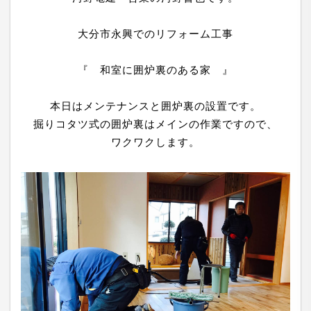
大分市永興でのリフォーム工事
『 和室に囲炉裏のある家 』
本日はメンテナンスと囲炉裏の設置です。
掘りコタツ式の囲炉裏はメインの作業ですので、
ワクワクします。
PRIVACY POLICY
有限会社 河野電建（以下「当社」）は、以下のとお
り個人情報保護方針を定め、個人情報保護の仕組みを