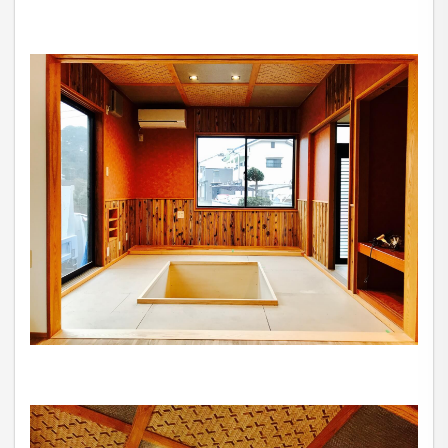
お客さまからお預かりした個人情報は、当社からのご
連絡や業務のご案内やご質問に対する回答として、電
子メールや資料のご送付に利用いたします。
個人情報の第三者への開示・提供の禁
止
当社は、お客さまよりお預かりした個人情報を適切に
管理し、次のいずれかに該当する場合を除き、個人情
報を第三者に開示いたしません。
●
お客さまの同意がある場合
●
お客さまが希望されるサービスを行なうために当
社が業務を委託する業者に対して開示する場合
●
法令に基づき開示することが必要である場合