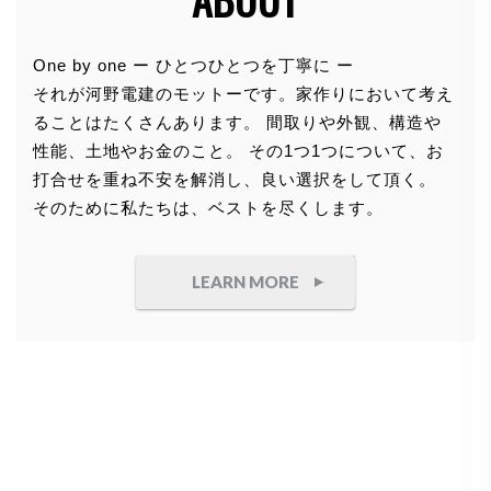
個人情報の利用目的
One by one ー ひとつひとつを丁寧に ー
それが河野電建のモットーです。家作りにおいて考え
お客さまからお預かりした個人情報は、当社からのご
ることはたくさんあります。 間取りや外観、構造や
連絡や業務のご案内やご質問に対する回答として、電
性能、土地やお金のこと。 その1つ1つについて、お
子メールや資料のご送付に利用いたします。
打合せを重ね不安を解消し、良い選択をして頂く。
そのために私たちは、ベストを尽くします。
個人情報の第三者への開示・提供の禁
止
LEARN MORE
当社は、お客さまよりお預かりした個人情報を適切に
管理し、次のいずれかに該当する場合を除き、個人情
報を第三者に開示いたしません。
●
お客さまの同意がある場合
●
お客さまが希望されるサービスを行なうために当
社が業務を委託する業者に対して開示する場合