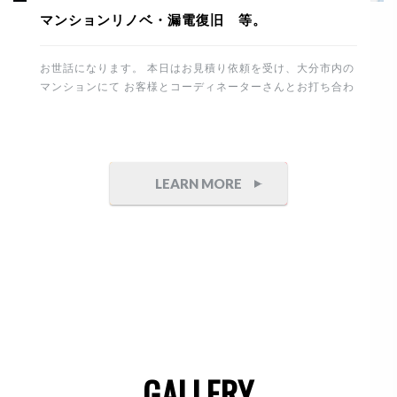
マンションリノベ・漏電復旧 等。
お世話になります。 本日はお見積り依頼を受け、大分市内の
マンションにて お客様とコーディネーターさんとお打ち合わ
せ。 その後、進行中のマンションリノベーションの現場に塗
装工事を確認に行きました。 下地は真っ白の塗装用クロスを
張り整えます。 今回はポーターズペイントを選択してますの
で職人さんも専属の方に依頼しております。 重厚感のある石
目とコンクリート調の仕上げ。 完成が楽しみです。 これか
LEARN MORE
ら制作家具付けを予定してます。 竣工までもう少し。丁寧に
頑張りたいと思います。 午後からは白蟻工事から7年経過
したお宅へ 床下点検にお伺いしました。 床下は異常無しで
したので安心です。 そしてこちらのテナントは防水・塗装工
事の御見積り依頼を頂きました。 誠にありがとうございま
す。 側面が大変狭いので頑張ります。 最後は電気の漏電に
より、停電した住まいと工場の修理です。 原因は建物から分
岐して […]
GALLERY