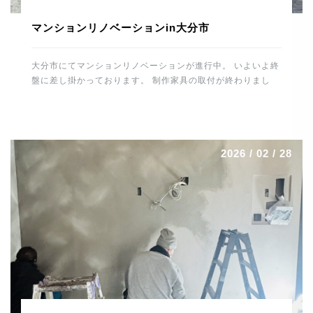
マンションリノベーションin大分市
大分市にてマンションリノベーションが進行中。 いよいよ終
盤に差し掛かっております。 制作家具の取付が終わりまし
た。 カップボード・テレビ壁面収納・各居室の収納・デス
ク・書庫・洗面廻り・玄関収納などなど。 間接照明なども施
工しましたので、無事に取付けが終わりホッとしました。 最
後の大物はキッチンの施工。 トーヨーキッチンを据えればあ
2026 / 02 / 28
とはメンテナンスとなります。 養生をはずすのが楽しみで
す。 最後まで丁寧に頑張りたいと思います。 では、明日も
ご安全に。 よろしくお願いします。 河野