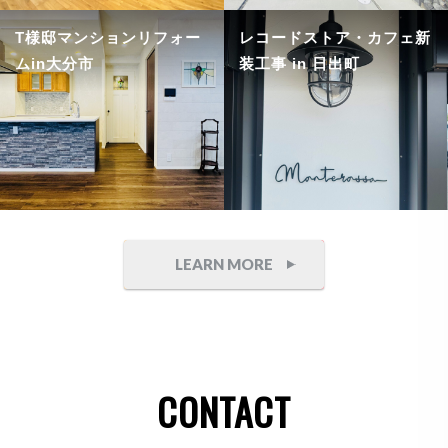
T様邸マンションリフォー
レコードストア・カフェ新
ムin大分市
装工事 in 日出町
LEARN MORE
CONTACT