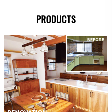
●
法令に基づき開示することが必要である場合
PRODUCTS
個人情報の安全対策
当社は、個人情報の正確性及び安全性確保のために、
BEFORE
セキュリティに万全の対策を講じています。
ご本人の照会
お客さまがご本人の個人情報の照会・修正・削除など
をご希望される場合には、ご本人であることを確認の
上、対応させていただきます。