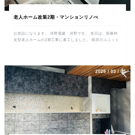
老人ホーム改装2期・マンションリノべ
お世話になります。 河野電建 河野です。 本日は、医療特
化型老人ホームの2期工事に着工しました。 既存のユニット
バスやトイレ、洗面スペースを解体して 休憩所や倉庫などに
改装していきます。 1時間ほど施設内の水・お湯を止めるた
め 入所者様、職員の皆様にご協力いただきました。 誠にあ
りがとうございました。 これから仕上げに向け、造作工事
2026 / 03 / 05
電気工事、給排水工事とスムーズに進めるよう 段取りしてい
きたいと思います。 場所は変わって、大分市内で進行中の
マンションリノベーションはいよいよ最終段階です。 毛足の
長いカーペットを施工。 カーペット工事は職人さんの数も少
なくなっており、 貴重な技術です。綺麗に仕上げていただき
ありがとうございました。 トーヨーキッチンも施工が終わり
一安心。 圧倒的な存在感です。 細心の注意を払っての作業
で最後まで緊張感がありました。 残すはメンテ […]