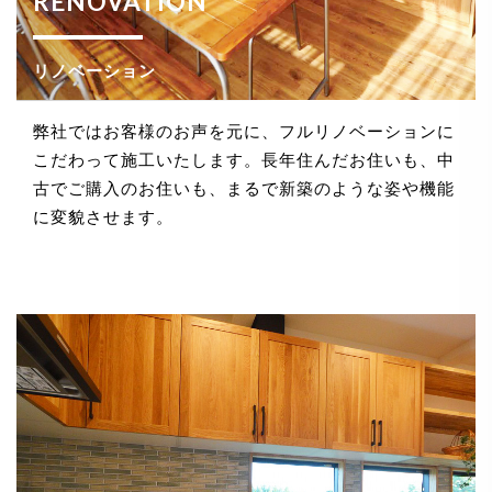
RENOVATION
法令、規範の遵守と見直し
リノベーション
当社は、保有する個人情報に関して適用される日本の
法令、その他規範を遵守するとともに、本ポリシーの
内容を適宜見直し、その改善に努めます。
弊社ではお客様のお声を元に、フルリノベーションに
こだわって施工いたします。長年住んだお住いも、中
古でご購入のお住いも、まるで新築のような姿や機能
に変貌させます。
お問い合せ
当社は、お客さまの個人情報を正確かつ最新の状態に
保ち、個人情報への不正アクセス・紛失・破損・改ざ
ん・漏洩などを防止するため、セキュリティシステム
の維持・管理体制の整備・社員教育の徹底等の必要な
措置を講じ、安全対策を実施し個人情報の厳重な管理
を行ないます。