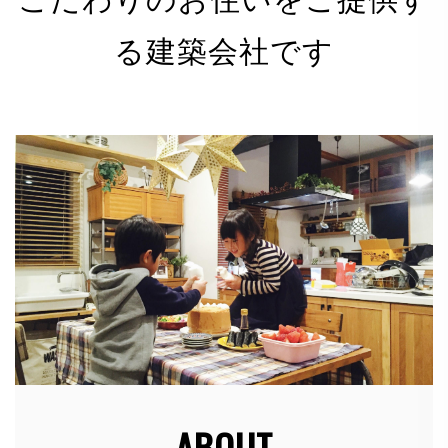
る建築会社です
有限会社 河野電建（以下「当社」）は、以下のとお
り個人情報保護方針を定め、個人情報保護の仕組みを
構築し、全従業員に個人情報保護の重要性の認識と取
組みを徹底させることにより、個人情報の保護を推進
致します。
個人情報の管理
当社は、お客さまの個人情報を正確かつ最新の状態に
保ち、個人情報への不正アクセス・紛失・破損・改ざ
ん・漏洩などを防止するため、セキュリティシステム
の維持・管理体制の整備・社員教育の徹底等の必要な
措置を講じ、安全対策を実施し個人情報の厳重な管理
を行ないます。
ABOUT