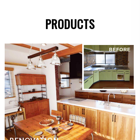
●
法令に基づき開示することが必要である場合
PRODUCTS
個人情報の安全対策
当社は、個人情報の正確性及び安全性確保のために、
BEFORE
セキュリティに万全の対策を講じています。
ご本人の照会
お客さまがご本人の個人情報の照会・修正・削除など
をご希望される場合には、ご本人であることを確認の
上、対応させていただきます。