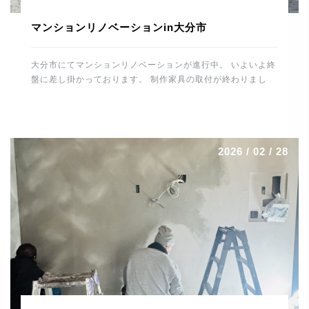
マンションリノベーションin大分市
大分市にてマンションリノベーションが進行中。 いよいよ終
盤に差し掛かっております。 制作家具の取付が終わりまし
た。 カップボード・テレビ壁面収納・各居室の収納・デス
ク・書庫・洗面廻り・玄関収納などなど。 間接照明なども施
工しましたので、無事に取付けが終わりホッとしました。 最
後の大物はキッチンの施工。 トーヨーキッチンを据えればあ
2026 / 02 / 28
とはメンテナンスとなります。 養生をはずすのが楽しみで
す。 最後まで丁寧に頑張りたいと思います。 では、明日も
ご安全に。 よろしくお願いします。 河野