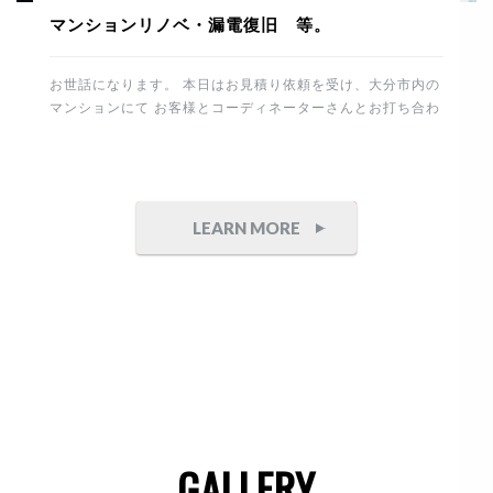
マンションリノベ・漏電復旧 等。
お世話になります。 本日はお見積り依頼を受け、大分市内の
マンションにて お客様とコーディネーターさんとお打ち合わ
せ。 その後、進行中のマンションリノベーションの現場に塗
装工事を確認に行きました。 下地は真っ白の塗装用クロスを
張り整えます。 今回はポーターズペイントを選択してますの
で職人さんも専属の方に依頼しております。 重厚感のある石
目とコンクリート調の仕上げ。 完成が楽しみです。 これか
LEARN MORE
ら制作家具付けを予定してます。 竣工までもう少し。丁寧に
頑張りたいと思います。 午後からは白蟻工事から7年経過
したお宅へ 床下点検にお伺いしました。 床下は異常無しで
したので安心です。 そしてこちらのテナントは防水・塗装工
事の御見積り依頼を頂きました。 誠にありがとうございま
す。 側面が大変狭いので頑張ります。 最後は電気の漏電に
より、停電した住まいと工場の修理です。 原因は建物から分
岐して […]
GALLERY