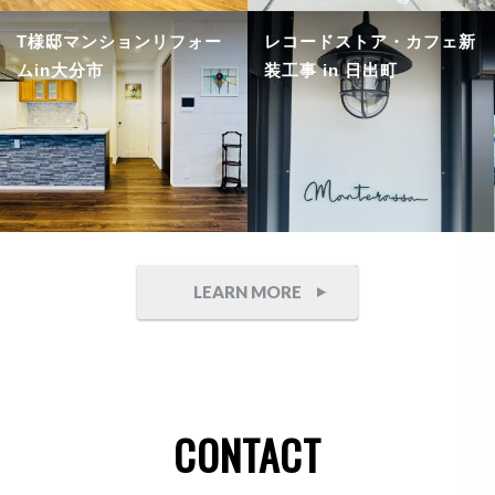
T様邸マンションリフォー
レコードストア・カフェ新
ムin大分市
装工事 in 日出町
LEARN MORE
CONTACT