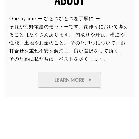
個人情報の利用目的
One by one ー ひとつひとつを丁寧に ー
それが河野電建のモットーです。家作りにおいて考え
お客さまからお預かりした個人情報は、当社からのご
ることはたくさんあります。 間取りや外観、構造や
連絡や業務のご案内やご質問に対する回答として、電
性能、土地やお金のこと。 その1つ1つについて、お
子メールや資料のご送付に利用いたします。
打合せを重ね不安を解消し、良い選択をして頂く。
そのために私たちは、ベストを尽くします。
個人情報の第三者への開示・提供の禁
止
LEARN MORE
当社は、お客さまよりお預かりした個人情報を適切に
管理し、次のいずれかに該当する場合を除き、個人情
報を第三者に開示いたしません。
●
お客さまの同意がある場合
●
お客さまが希望されるサービスを行なうために当
社が業務を委託する業者に対して開示する場合