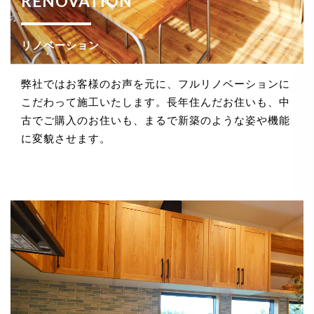
RENOVATION
法令、規範の遵守と見直し
リノベーション
当社は、保有する個人情報に関して適用される日本の
法令、その他規範を遵守するとともに、本ポリシーの
内容を適宜見直し、その改善に努めます。
弊社ではお客様のお声を元に、フルリノベーションに
こだわって施工いたします。長年住んだお住いも、中
古でご購入のお住いも、まるで新築のような姿や機能
に変貌させます。
お問い合せ
当社は、お客さまの個人情報を正確かつ最新の状態に
保ち、個人情報への不正アクセス・紛失・破損・改ざ
ん・漏洩などを防止するため、セキュリティシステム
の維持・管理体制の整備・社員教育の徹底等の必要な
措置を講じ、安全対策を実施し個人情報の厳重な管理
を行ないます。