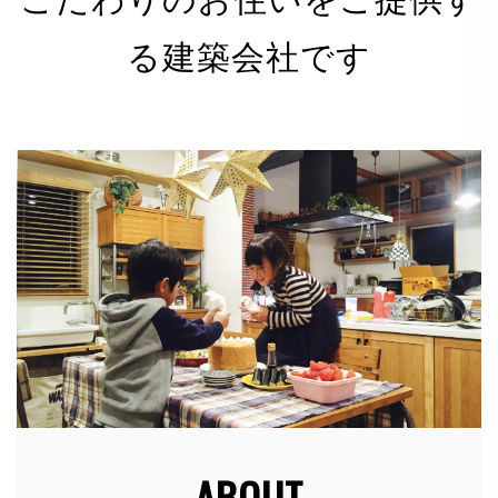
る建築会社です
有限会社 河野電建（以下「当社」）は、以下のとお
り個人情報保護方針を定め、個人情報保護の仕組みを
構築し、全従業員に個人情報保護の重要性の認識と取
組みを徹底させることにより、個人情報の保護を推進
致します。
個人情報の管理
当社は、お客さまの個人情報を正確かつ最新の状態に
保ち、個人情報への不正アクセス・紛失・破損・改ざ
ん・漏洩などを防止するため、セキュリティシステム
の維持・管理体制の整備・社員教育の徹底等の必要な
措置を講じ、安全対策を実施し個人情報の厳重な管理
を行ないます。
ABOUT