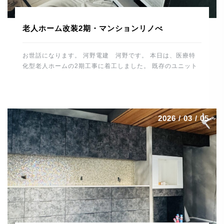
老人ホーム改装2期・マンションリノべ
お世話になります。 河野電建 河野です。 本日は、医療特
化型老人ホームの2期工事に着工しました。 既存のユニット
バスやトイレ、洗面スペースを解体して 休憩所や倉庫などに
改装していきます。 1時間ほど施設内の水・お湯を止めるた
め 入所者様、職員の皆様にご協力いただきました。 誠にあ
りがとうございました。 これから仕上げに向け、造作工事
2026 / 03 / 05
電気工事、給排水工事とスムーズに進めるよう 段取りしてい
きたいと思います。 場所は変わって、大分市内で進行中の
マンションリノベーションはいよいよ最終段階です。 毛足の
長いカーペットを施工。 カーペット工事は職人さんの数も少
なくなっており、 貴重な技術です。綺麗に仕上げていただき
ありがとうございました。 トーヨーキッチンも施工が終わり
一安心。 圧倒的な存在感です。 細心の注意を払っての作業
で最後まで緊張感がありました。 残すはメンテ […]