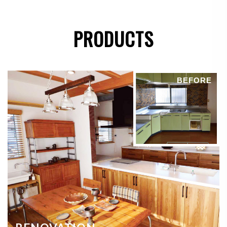
●
法令に基づき開示することが必要である場合
PRODUCTS
個人情報の安全対策
当社は、個人情報の正確性及び安全性確保のために、
BEFORE
セキュリティに万全の対策を講じています。
ご本人の照会
お客さまがご本人の個人情報の照会・修正・削除など
をご希望される場合には、ご本人であることを確認の
上、対応させていただきます。