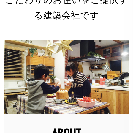
る建築会社です
有限会社 河野電建（以下「当社」）は、以下のとお
り個人情報保護方針を定め、個人情報保護の仕組みを
構築し、全従業員に個人情報保護の重要性の認識と取
組みを徹底させることにより、個人情報の保護を推進
致します。
個人情報の管理
当社は、お客さまの個人情報を正確かつ最新の状態に
保ち、個人情報への不正アクセス・紛失・破損・改ざ
ん・漏洩などを防止するため、セキュリティシステム
の維持・管理体制の整備・社員教育の徹底等の必要な
措置を講じ、安全対策を実施し個人情報の厳重な管理
を行ないます。
ABOUT