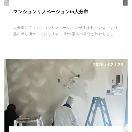
マンションリノベーションin大分市
大分市にてマンションリノベーションが進行中。 いよいよ終
盤に差し掛かっております。 制作家具の取付が終わりまし
た。 カップボード・テレビ壁面収納・各居室の収納・デス
ク・書庫・洗面廻り・玄関収納などなど。 間接照明なども施
工しましたので、無事に取付けが終わりホッとしました。 最
後の大物はキッチンの施工。 トーヨーキッチンを据えればあ
2026 / 02 / 28
とはメンテナンスとなります。 養生をはずすのが楽しみで
す。 最後まで丁寧に頑張りたいと思います。 では、明日も
ご安全に。 よろしくお願いします。 河野