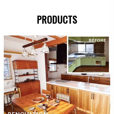
●
法令に基づき開示することが必要である場合
PRODUCTS
個人情報の安全対策
当社は、個人情報の正確性及び安全性確保のために、
BEFORE
セキュリティに万全の対策を講じています。
ご本人の照会
お客さまがご本人の個人情報の照会・修正・削除など
をご希望される場合には、ご本人であることを確認の
上、対応させていただきます。