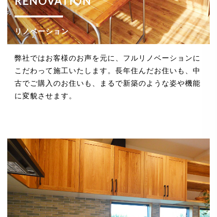
RENOVATION
法令、規範の遵守と見直し
リノベーション
当社は、保有する個人情報に関して適用される日本の
法令、その他規範を遵守するとともに、本ポリシーの
内容を適宜見直し、その改善に努めます。
弊社ではお客様のお声を元に、フルリノベーションに
こだわって施工いたします。長年住んだお住いも、中
古でご購入のお住いも、まるで新築のような姿や機能
に変貌させます。
お問い合せ
当社は、お客さまの個人情報を正確かつ最新の状態に
保ち、個人情報への不正アクセス・紛失・破損・改ざ
ん・漏洩などを防止するため、セキュリティシステム
の維持・管理体制の整備・社員教育の徹底等の必要な
措置を講じ、安全対策を実施し個人情報の厳重な管理
を行ないます。