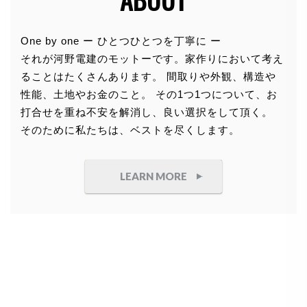
個人情報の利用目的
One by one ー ひとつひとつを丁寧に ー
それが河野電建のモットーです。家作りにおいて考え
お客さまからお預かりした個人情報は、当社からのご
ることはたくさんあります。 間取りや外観、構造や
連絡や業務のご案内やご質問に対する回答として、電
性能、土地やお金のこと。 その1つ1つについて、お
子メールや資料のご送付に利用いたします。
打合せを重ね不安を解消し、良い選択をして頂く。
そのために私たちは、ベストを尽くします。
個人情報の第三者への開示・提供の禁
止
LEARN MORE
当社は、お客さまよりお預かりした個人情報を適切に
管理し、次のいずれかに該当する場合を除き、個人情
報を第三者に開示いたしません。
●
お客さまの同意がある場合
●
お客さまが希望されるサービスを行なうために当
社が業務を委託する業者に対して開示する場合