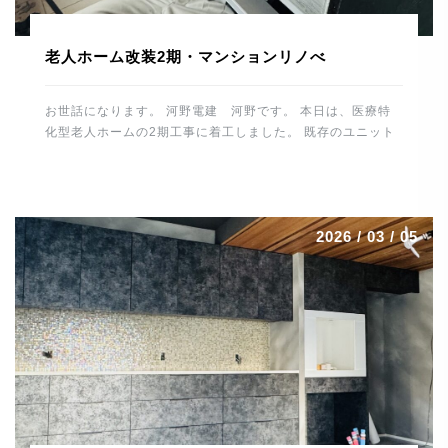
老人ホーム改装2期・マンションリノべ
お世話になります。 河野電建 河野です。 本日は、医療特
化型老人ホームの2期工事に着工しました。 既存のユニット
バスやトイレ、洗面スペースを解体して 休憩所や倉庫などに
改装していきます。 1時間ほど施設内の水・お湯を止めるた
め 入所者様、職員の皆様にご協力いただきました。 誠にあ
りがとうございました。 これから仕上げに向け、造作工事
2026 / 03 / 05
電気工事、給排水工事とスムーズに進めるよう 段取りしてい
きたいと思います。 場所は変わって、大分市内で進行中の
マンションリノベーションはいよいよ最終段階です。 毛足の
長いカーペットを施工。 カーペット工事は職人さんの数も少
なくなっており、 貴重な技術です。綺麗に仕上げていただき
ありがとうございました。 トーヨーキッチンも施工が終わり
一安心。 圧倒的な存在感です。 細心の注意を払っての作業
で最後まで緊張感がありました。 残すはメンテ […]