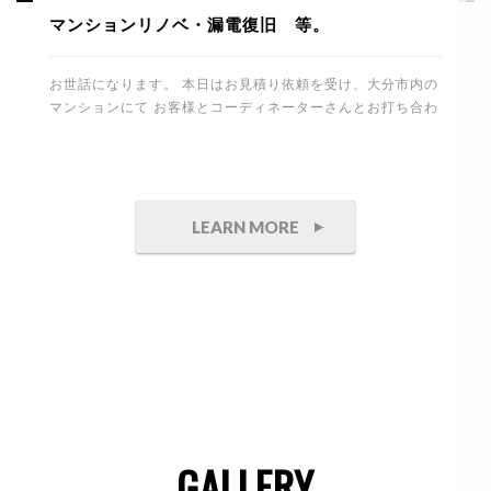
マンションリノベ・漏電復旧 等。
お世話になります。 本日はお見積り依頼を受け、大分市内の
マンションにて お客様とコーディネーターさんとお打ち合わ
せ。 その後、進行中のマンションリノベーションの現場に塗
装工事を確認に行きました。 下地は真っ白の塗装用クロスを
張り整えます。 今回はポーターズペイントを選択してますの
で職人さんも専属の方に依頼しております。 重厚感のある石
目とコンクリート調の仕上げ。 完成が楽しみです。 これか
LEARN MORE
ら制作家具付けを予定してます。 竣工までもう少し。丁寧に
頑張りたいと思います。 午後からは白蟻工事から7年経過
したお宅へ 床下点検にお伺いしました。 床下は異常無しで
したので安心です。 そしてこちらのテナントは防水・塗装工
事の御見積り依頼を頂きました。 誠にありがとうございま
す。 側面が大変狭いので頑張ります。 最後は電気の漏電に
より、停電した住まいと工場の修理です。 原因は建物から分
岐して […]
GALLERY