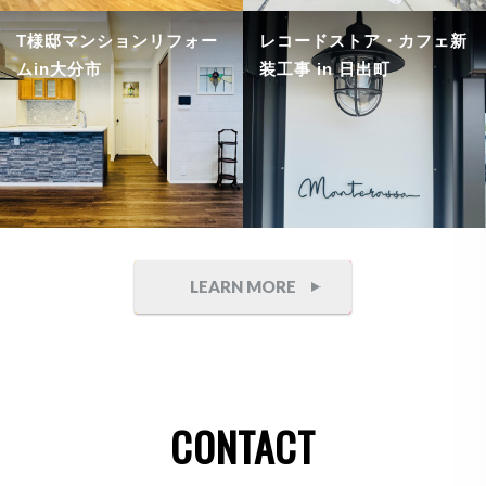
T様邸マンションリフォー
レコードストア・カフェ新
ムin大分市
装工事 in 日出町
LEARN MORE
CONTACT