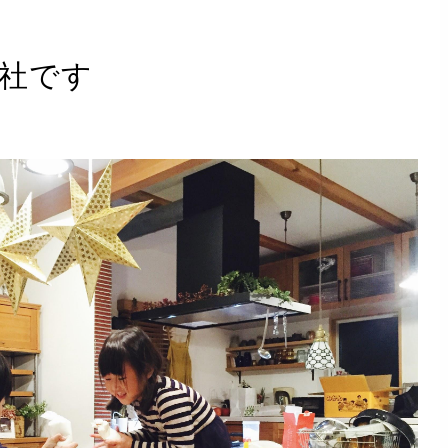
社です
ず
る
万