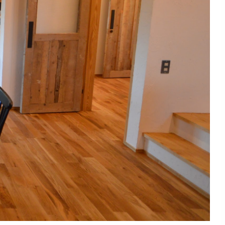
針
重
致