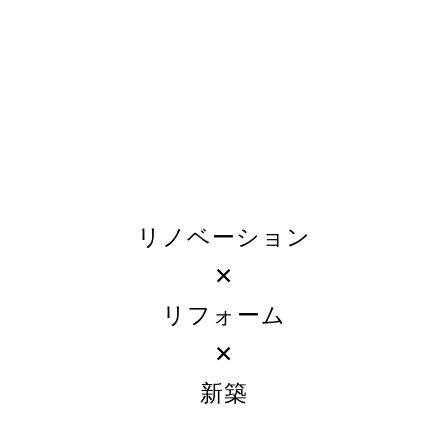
個人情報の管理
当社は、お客さまの個人情報を正確かつ最新の状態に保ち、個人情報
の不正アクセス・紛失・破損・改ざん・漏洩などを防止するため、セ
ュリティシステムの維持・管理体制の整備・社員教育の徹底等の必要
措置を講じ、安全対策を実施し個人情報の厳重な管理を行ないます。
リノベーション
個人情報の利用目的
✕
リフォーム
お客さまからお預かりした個人情報は、当社からのご連絡や業務のご
✕
内やご質問に対する回答として、電子メールや資料のご送付に利用い
します。
新築