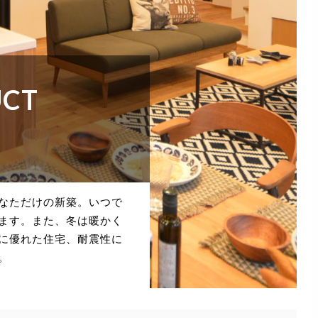
UCT
なただけの新築。いつで
ます。また、冬は暖かく
に優れた住宅、耐震性に
。