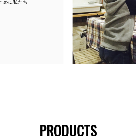
ご本人の照会
ために私たち
お客さまがご本人の個人情報の照会・修正・削除などをご希望される
合には、ご本人であることを確認の上、対応させていただきます。
法令、規範の遵守と見直し
当社は、保有する個人情報に関して適用される日本の法令、その他規
を遵守するとともに、本ポリシーの内容を適宜見直し、その改善に努
ます。
お問い合せ
PRODUCTS
当社は、お客さまの個人情報を正確かつ最新の状態に保ち、個人情報