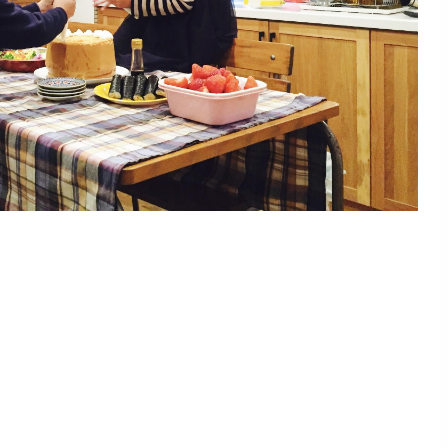
場
範
め
へ