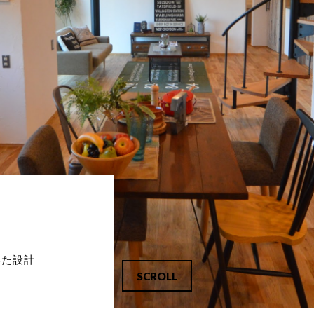
PRIVACY POLICY
有限会社 河野電建（以下「当社」）は、以下のとおり個人情報保護方
を定め、個人情報保護の仕組みを構築し、全従業員に個人情報保護の
要性の認識と取組みを徹底させることにより、個人情報の保護を推進
SCROLL
します。