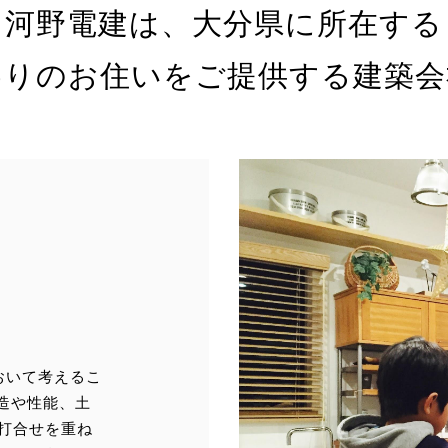
河野電建は、大分県に所在する
個人情報の第三者への開示・提供の禁止
わりのお住いをご提供する建築会
当社は、お客さまよりお預かりした個人情報を適切に管理し、次のい
れかに該当する場合を除き、個人情報を第三者に開示いたしません。
お客さまの同意がある場合
お客さまが希望されるサービスを行なうために当社が業務を委託す
業者に対して開示する場合
法令に基づき開示することが必要である場合
個人情報の安全対策
当社は、個人情報の正確性及び安全性確保のために、セキュリティに
全の対策を講じています。
おいて考えるこ
造や性能、土
お打合せを重ね