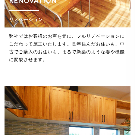
RENOVATION
法令、規範の遵守と見直し
リノベーション
当社は、保有する個人情報に関して適用される日本の
法令、その他規範を遵守するとともに、本ポリシーの
内容を適宜見直し、その改善に努めます。
弊社ではお客様のお声を元に、フルリノベーションに
こだわって施工いたします。長年住んだお住いも、中
古でご購入のお住いも、まるで新築のような姿や機能
に変貌させます。
お問い合せ
当社は、お客さまの個人情報を正確かつ最新の状態に
保ち、個人情報への不正アクセス・紛失・破損・改ざ
ん・漏洩などを防止するため、セキュリティシステム
の維持・管理体制の整備・社員教育の徹底等の必要な
措置を講じ、安全対策を実施し個人情報の厳重な管理
を行ないます。