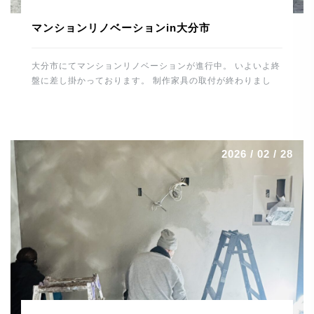
マンションリノベーションin大分市
大分市にてマンションリノベーションが進行中。 いよいよ終
盤に差し掛かっております。 制作家具の取付が終わりまし
た。 カップボード・テレビ壁面収納・各居室の収納・デス
ク・書庫・洗面廻り・玄関収納などなど。 間接照明なども施
工しましたので、無事に取付けが終わりホッとしました。 最
後の大物はキッチンの施工。 トーヨーキッチンを据えればあ
2026 / 02 / 28
とはメンテナンスとなります。 養生をはずすのが楽しみで
す。 最後まで丁寧に頑張りたいと思います。 では、明日も
ご安全に。 よろしくお願いします。 河野