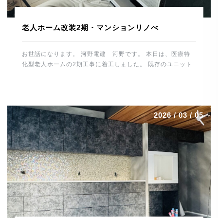
老人ホーム改装2期・マンションリノべ
お世話になります。 河野電建 河野です。 本日は、医療特
化型老人ホームの2期工事に着工しました。 既存のユニット
バスやトイレ、洗面スペースを解体して 休憩所や倉庫などに
改装していきます。 1時間ほど施設内の水・お湯を止めるた
め 入所者様、職員の皆様にご協力いただきました。 誠にあ
りがとうございました。 これから仕上げに向け、造作工事
2026 / 03 / 05
電気工事、給排水工事とスムーズに進めるよう 段取りしてい
きたいと思います。 場所は変わって、大分市内で進行中の
マンションリノベーションはいよいよ最終段階です。 毛足の
長いカーペットを施工。 カーペット工事は職人さんの数も少
なくなっており、 貴重な技術です。綺麗に仕上げていただき
ありがとうございました。 トーヨーキッチンも施工が終わり
一安心。 圧倒的な存在感です。 細心の注意を払っての作業
で最後まで緊張感がありました。 残すはメンテ […]