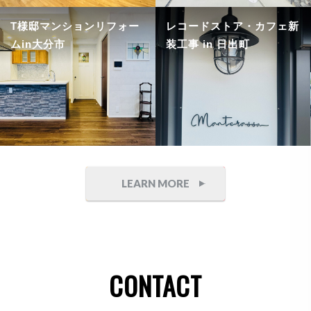
T様邸マンションリフォー
レコードストア・カフェ新
ムin大分市
装工事 in 日出町
LEARN MORE
CONTACT