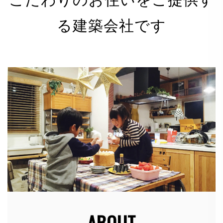
る建築会社です
有限会社 河野電建（以下「当社」）は、以下のとお
り個人情報保護方針を定め、個人情報保護の仕組みを
構築し、全従業員に個人情報保護の重要性の認識と取
組みを徹底させることにより、個人情報の保護を推進
致します。
個人情報の管理
当社は、お客さまの個人情報を正確かつ最新の状態に
保ち、個人情報への不正アクセス・紛失・破損・改ざ
ん・漏洩などを防止するため、セキュリティシステム
の維持・管理体制の整備・社員教育の徹底等の必要な
措置を講じ、安全対策を実施し個人情報の厳重な管理
を行ないます。
ABOUT