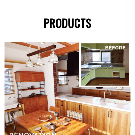
●
法令に基づき開示することが必要である場合
PRODUCTS
個人情報の安全対策
当社は、個人情報の正確性及び安全性確保のために、
BEFORE
セキュリティに万全の対策を講じています。
ご本人の照会
お客さまがご本人の個人情報の照会・修正・削除など
をご希望される場合には、ご本人であることを確認の
上、対応させていただきます。