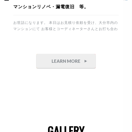
マンションリノベ・漏電復旧 等。
お世話になります。 本日はお見積り依頼を受け、大分市内の
マンションにて お客様とコーディネーターさんとお打ち合わ
せ。 その後、進行中のマンションリノベーションの現場に塗
装工事を確認に行きました。 下地は真っ白の塗装用クロスを
張り整えます。 今回はポーターズペイントを選択してますの
で職人さんも専属の方に依頼しております。 重厚感のある石
目とコンクリート調の仕上げ。 完成が楽しみです。 これか
LEARN MORE
ら制作家具付けを予定してます。 竣工までもう少し。丁寧に
頑張りたいと思います。 午後からは白蟻工事から7年経過
したお宅へ 床下点検にお伺いしました。 床下は異常無しで
したので安心です。 そしてこちらのテナントは防水・塗装工
事の御見積り依頼を頂きました。 誠にありがとうございま
す。 側面が大変狭いので頑張ります。 最後は電気の漏電に
より、停電した住まいと工場の修理です。 原因は建物から分
岐して […]
GALLERY